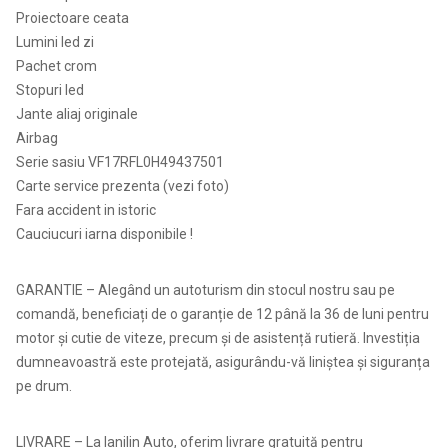
Proiectoare ceata
Lumini led zi
Pachet crom
Stopuri led
Jante aliaj originale
Airbag
Serie sasiu VF17RFL0H49437501
Carte service prezenta (vezi foto)
Fara accident in istoric
Cauciucuri iarna disponibile !
GARANTIE – Alegând un autoturism din stocul nostru sau pe
comandă, beneficiați de o garanție de 12 până la 36 de luni pentru
motor și cutie de viteze, precum și de asistență rutieră. Investiția
dumneavoastră este protejată, asigurându-vă liniștea și siguranța
pe drum.
LIVRARE – La Ianilin Auto, oferim livrare gratuită pentru