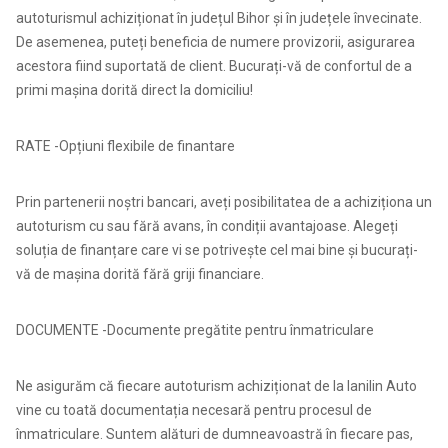
autoturismul achiziționat în județul Bihor și în județele învecinate.
De asemenea, puteți beneficia de numere provizorii, asigurarea
acestora fiind suportată de client. Bucurați-vă de confortul de a
primi mașina dorită direct la domiciliu!
RATE -Opțiuni flexibile de finantare
Prin partenerii noștri bancari, aveți posibilitatea de a achiziționa un
autoturism cu sau fără avans, în condiții avantajoase. Alegeți
soluția de finanțare care vi se potrivește cel mai bine și bucurați-
vă de mașina dorită fără griji financiare.
DOCUMENTE -Documente pregătite pentru înmatriculare
Ne asigurăm că fiecare autoturism achiziționat de la Ianilin Auto
vine cu toată documentația necesară pentru procesul de
înmatriculare. Suntem alături de dumneavoastră în fiecare pas,