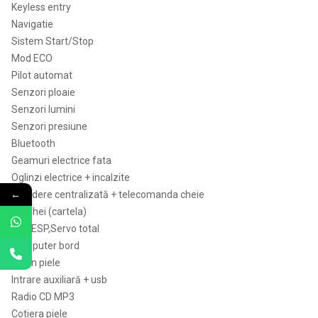
Keyless entry
Navigatie
Sistem Start/Stop
Mod ECO
Pilot automat
Senzori ploaie
Senzori lumini
Senzori presiune
Bluetooth
Geamuri electrice fata
Oglinzi electrice + incalzite
←
Inchidere centralizată + telecomanda cheie
2 x Chei (cartela)
Abs,ESP,Servo total
Computer bord
Volan piele
Intrare auxiliară + usb
Radio CD MP3
Cotiera piele