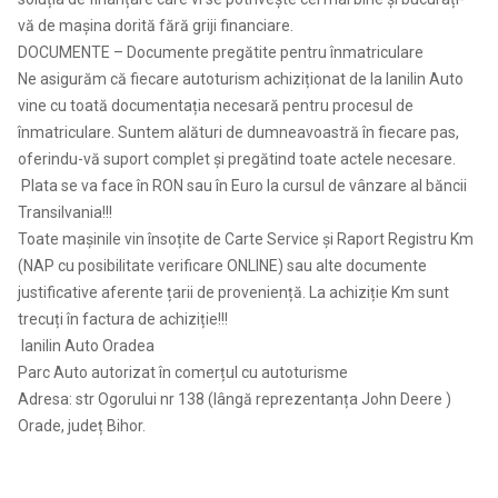
vă de mașina dorită fără griji financiare.
DOCUMENTE – Documente pregătite pentru înmatriculare
Ne asigurăm că fiecare autoturism achiziționat de la Ianilin Auto
vine cu toată documentația necesară pentru procesul de
înmatriculare. Suntem alături de dumneavoastră în fiecare pas,
oferindu-vă suport complet și pregătind toate actele necesare.
Plata se va face în RON sau în Euro la cursul de vânzare al băncii
Transilvania!!!
Toate mașinile vin însoțite de Carte Service și Raport Registru Km
(NAP cu posibilitate verificare ONLINE) sau alte documente
justificative aferente țarii de proveniență. La achiziție Km sunt
trecuți în factura de achiziție!!!
Ianilin Auto Oradea
Parc Auto autorizat în comerțul cu autoturisme
Adresa: str Ogorului nr 138 (lângă reprezentanța John Deere )
Orade, județ Bihor.