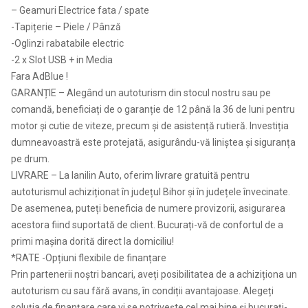
– Geamuri Electrice fata / spate
-Tapițerie – Piele / Pânză
-Oglinzi rabatabile electric
-2 x Slot USB + in Media
Fara AdBlue !
GARANȚIE – Alegând un autoturism din stocul nostru sau pe
comandă, beneficiați de o garanție de 12 până la 36 de luni pentru
motor și cutie de viteze, precum și de asistență rutieră. Investiția
dumneavoastră este protejată, asigurându-vă liniștea și siguranța
pe drum.
LIVRARE – La Ianilin Auto, oferim livrare gratuită pentru
autoturismul achiziționat în județul Bihor și în județele învecinate.
De asemenea, puteți beneficia de numere provizorii, asigurarea
acestora fiind suportată de client. Bucurați-vă de confortul de a
primi mașina dorită direct la domiciliu!
*RATE -Opțiuni flexibile de finanțare
Prin partenerii noștri bancari, aveți posibilitatea de a achiziționa un
autoturism cu sau fără avans, în condiții avantajoase. Alegeți
soluția de finanțare care vi se potrivește cel mai bine și bucurați-