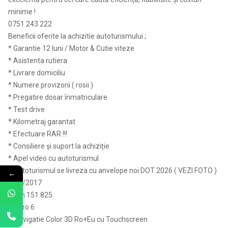
minime !
0751 243 222
Beneficii oferite la achizitie autoturismului ;
* Garantie 12 luni / Motor & Cutie viteze
* Asistenta rutiera
* Livrare domiciliu
* Numere provizorii ( rosii )
* Pregatire dosar înmatriculare
* Test drive
* Kilometraj garantat
* Efectuare RAR !!!
* Consiliere și suport la achiziție
* Apel video cu autoturismul
* Autoturismul se livreza cu anvelope noi DOT 2026 ( VEZI FOTO )
←
– 03/2017
– Km 151.825
– Euro 6
– Navigatie Color 3D Ro+Eu cu Touchscreen