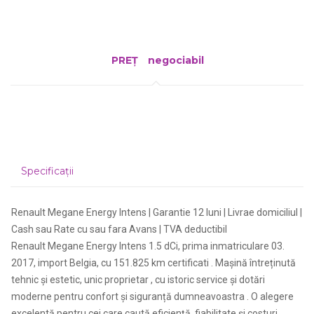
PREȚ
negociabil
Specificații
Renault Megane Energy Intens | Garantie 12 luni | Livrae domiciliul |
Cash sau Rate cu sau fara Avans | TVA deductibil
Renault Megane Energy Intens 1.5 dCi, prima inmatriculare 03.
2017, import Belgia, cu 151.825 km certificati . Mașină întreținută
tehnic și estetic, unic proprietar , cu istoric service și dotări
moderne pentru confort și siguranță dumneavoastra . O alegere
excelentă pentru cei care caută eficiență, fiabilitate și costuri