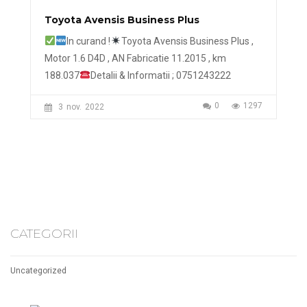
Toyota Avensis Business Plus
In curand !
Toyota Avensis Business Plus ,
Motor 1.6 D4D , AN Fabricatie 11.2015 , km
188.037
Detalii & Informatii ; 0751243222
0
1297
3
nov.
2022
CATEGORII
Uncategorized