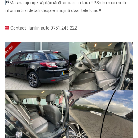
Masina ajunge săptămână viitoare in tara !! P3ntru mai multe
informatii si detalii despre mașină doar telefonic !!
Contact : Ianilin auto 0751.243.222